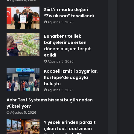
Siirt’in marka değeri
“Zivzik narı” tescillendi
Ağustos 5, 2026
Buharkent’te ilek
bahçelerinde erken
dönem oluşum tespit
edildi
Ağustos 5, 2026
Kocaeli İzmitli Saygınlar,
Kartepe’de doğayla
buluştu
Ağustos 5, 2026
Aehr Test Systems hissesi bugün neden
yükseliyor?
Ağustos 5, 2026
Yiyeceklerinden parazit
çıkan fast food zinciri