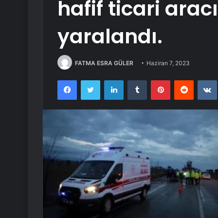
hafif ticari ara
yaralandı.
FATMA ESRA GÜLER
Haziran 7, 2023
Facebook
Twitter
LinkedIn
Tumblr
Pinterest
Reddit