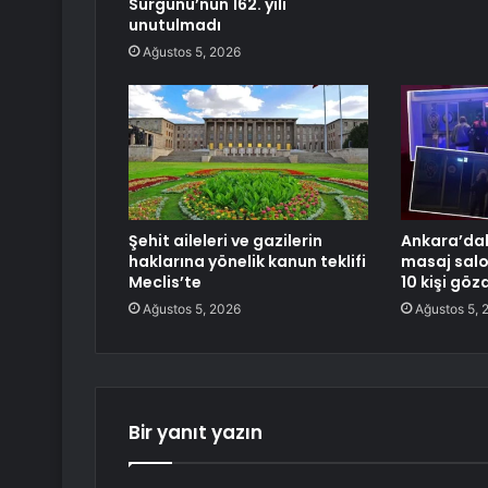
Sürgünü’nün 162. yılı
unutulmadı
Ağustos 5, 2026
Şehit aileleri ve gazilerin
Ankara’dak
haklarına yönelik kanun teklifi
masaj salo
Meclis’te
10 kişi göz
Ağustos 5, 2026
Ağustos 5, 
Bir yanıt yazın