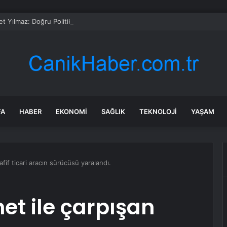
t Yılmaz: Doğru Politikalar İzleyenler Bu Dönemde Farklı Bir Seviyeye Ç
FA
HABER
EKONOMI
SAĞLIK
TEKNOLOJI
YAŞAM
fif ticari aracın sürücüsü yaralandı.
t ile çarpışan