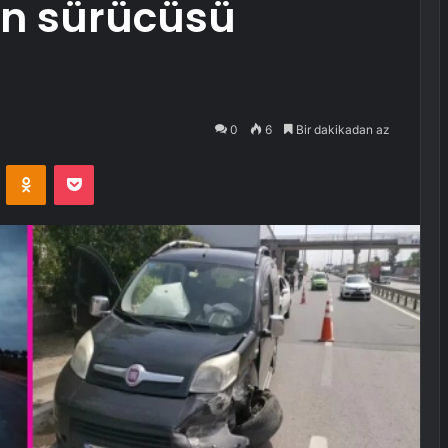
cın sürücüsü
0
6
Bir dakikadan az
VKontakte
Odnoklassniki
Pocket