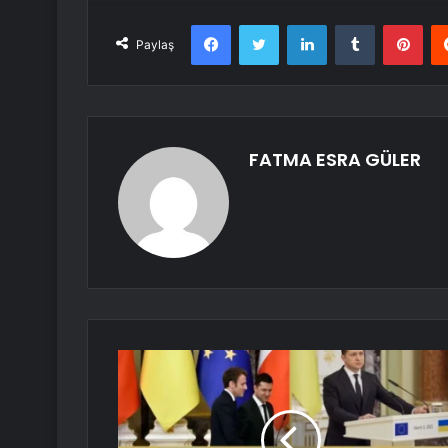
Facebook
Twitter
LinkedIn
Tumblr
Pint
Paylaş
FATMA ESRA GÜLER