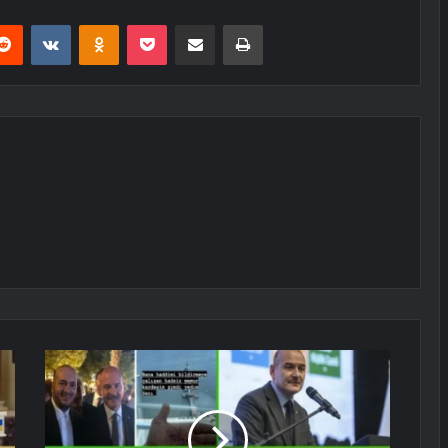
erest
Reddit
VKontakte
Odnoklassniki
Pocket
E-Posta ile paylaş
Yazdır