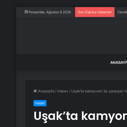
Cevde
Perşembe, Ağustos 6 2026
Son Dakika Haberleri
ANASAY
Anasayfa
/
Haber
/
Uşak’ta kamyonet ile çarpışan ha
Haber
Uşak’ta kamyone