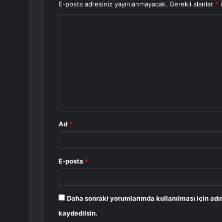
E-posta adresiniz yayınlanmayacak.
Gerekli alanlar
*
i
Y
o
r
u
m
*
Ad
*
E-posta
*
Daha sonraki yorumlarımda kullanılması için adı
kaydedilsin.