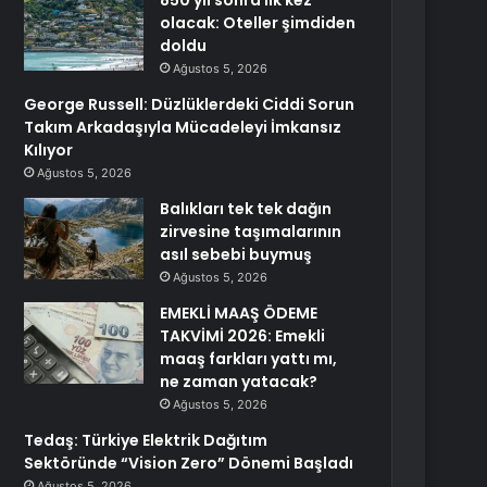
850 yıl sonra ilk kez
olacak: Oteller şimdiden
doldu
Ağustos 5, 2026
George Russell: Düzlüklerdeki Ciddi Sorun
Takım Arkadaşıyla Mücadeleyi İmkansız
Kılıyor
Ağustos 5, 2026
Balıkları tek tek dağın
zirvesine taşımalarının
asıl sebebi buymuş
Ağustos 5, 2026
EMEKLİ MAAŞ ÖDEME
TAKVİMİ 2026: Emekli
maaş farkları yattı mı,
ne zaman yatacak?
Ağustos 5, 2026
Tedaş: Türkiye Elektrik Dağıtım
Sektöründe “Vision Zero” Dönemi Başladı
Ağustos 5, 2026