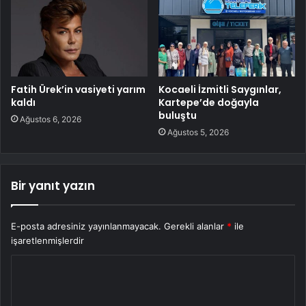
Fatih Ürek’in vasiyeti yarım
Kocaeli İzmitli Saygınlar,
kaldı
Kartepe’de doğayla
buluştu
Ağustos 6, 2026
Ağustos 5, 2026
Bir yanıt yazın
E-posta adresiniz yayınlanmayacak.
Gerekli alanlar
*
ile
işaretlenmişlerdir
Y
o
r