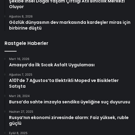
Şekibe İnsel Doğal Yaşam Çiftliği Atlı Binicilik Merkezi
Oluyor
Ağustos 8, 2026
Gözlük dünyasının dev markasında kardeşler miras için
birbirine düştü
Rastgele Haberler
Mart 16, 2026
Amasya’da İlk Sıcak Asfalt Uygulaması
Ağustos 7, 2025
A101’de 7 Ağustos’ta Elektrikli Moped ve Bisikletler
Satışta
Mart 28, 2024
Bursa’da sahte imzayla sendika üyeliğine suç duyurusu
Haziran 27, 2025
Rusya’nın ekonomi zirvesinde alarm: Faiz yüksek, ruble
güçlü
Eylül 8, 2025