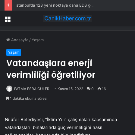
İstanbul’da 128 yeni noktaya daha EDS geliyor
Menü
Anasayfa
/
Yaşam
Yaşam
Vatandaşlara enerji
verimliliği öğretiliyor
FATMA ESRA GÜLER
Kasım 15, 2022
0
16
1 dakika okuma süresi
Nilüfer Belediyesi, “İklim Yılı” çalışmaları kapsamında
vatandaşları, binalarında güç verimliliğini nasıl