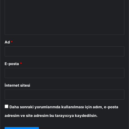
u
m
*
Ad
*
E-posta
*
İnternet sitesi
Daha sonraki yorumlarımda kullanılması için adım, e-posta
adresim ve site adresim bu tarayıcıya kaydedilsin.