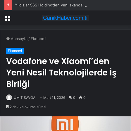
Yıldızlar SSS Holding’den yeni skandal: Maaş vermiyor tazminat istiyor
Menü
Anasayfa
/
Ekonomi
Ekonomi
Vodafone ve Xiaomi’den
Yeni Nesil Teknolojilerde İş
Birliği
ÜMİT SAVĞA
Mart 11, 2026
0
0
2 dakika okuma süresi