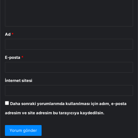
m
*
Ad
*
E-posta
*
İnternet sitesi
Daha sonraki yorumlarımda kullanılması için adım, e-posta
adresim ve site adresim bu tarayıcıya kaydedilsin.