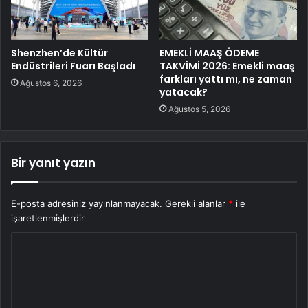
Shenzhen’de Kültür
EMEKLİ MAAŞ ÖDEME
Endüstrileri Fuarı Başladı
TAKVİMİ 2026: Emekli maaş
farkları yattı mı, ne zaman
Ağustos 6, 2026
yatacak?
Ağustos 5, 2026
Bir yanıt yazın
E-posta adresiniz yayınlanmayacak.
Gerekli alanlar
*
ile
işaretlenmişlerdir
Y
o
r
u