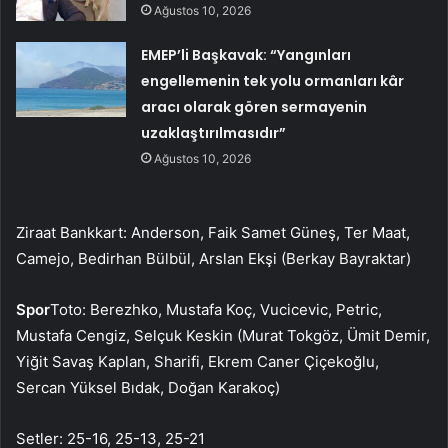
Ağustos 10, 2026
EMEP’li Başkavak: “Yangınları
engellemenin tek yolu ormanları kâr
aracı olarak gören sermayenin
uzaklaştırılmasıdır”
Ağustos 10, 2026
Ziraat Bankkart: Anderson, Faik Samet Güneş, Ter Maat,
Camejo, Bedirhan Bülbül, Arslan Ekşi (Berkay Bayraktar)
Spor
Toto: Berezhko, Mustafa Koç, Vucicevic, Petric,
Mustafa Cengiz, Selçuk Keskin (Murat Tokgöz, Ümit Demir,
Yiğit Savaş Kaplan, Sharifi, Ekrem Caner Çiçekoğlu,
Sercan Yüksel Bıdak, Doğan Karakoç)
Setler: 25-16, 25-13, 25-21