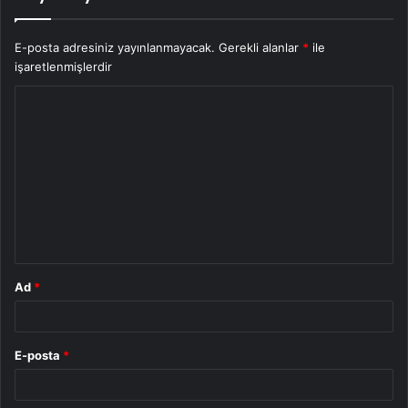
E-posta adresiniz yayınlanmayacak.
Gerekli alanlar
*
ile
işaretlenmişlerdir
Y
o
r
u
m
*
Ad
*
E-posta
*