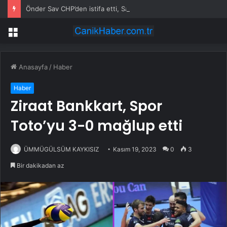
Önder Sav CHP’den istifa etti, Savcı Sayan adak kesti
Menü
Anasayfa
/
Haber
Haber
Ziraat Bankkart, Spor
Toto’yu 3-0 mağlup etti
ÜMMÜGÜLSÜM KAYKISIZ
Kasım 19, 2023
0
3
Bir dakikadan az