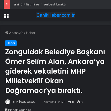
İsrail 5 Filistinli esiri serbest bıraktı
Menü
Anasayfa
/
Haber
Haber
Zonguldak Belediye Başkanı
Ömer Selim Alan, Ankara’ya
giderek vekaletini MHP
Milletvekili Okan
Doğramacı’ya bıraktı.
CEM İNAN AKAN
Temmuz 4, 2023
0
8
Bir dakikadan az