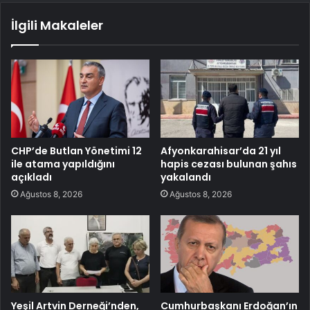
İlgili Makaleler
CHP’de Butlan Yönetimi 12
Afyonkarahisar’da 21 yıl
ile atama yapıldığını
hapis cezası bulunan şahıs
açıkladı
yakalandı
Ağustos 8, 2026
Ağustos 8, 2026
Yeşil Artvin Derneği’nden,
Cumhurbaşkanı Erdoğan’ın