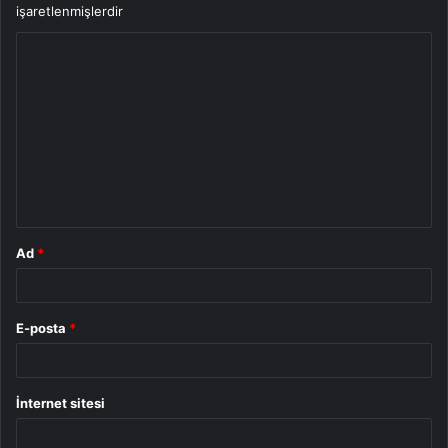
işaretlenmişlerdir
Y
o
r
u
m
*
Ad
*
E-posta
*
İnternet sitesi