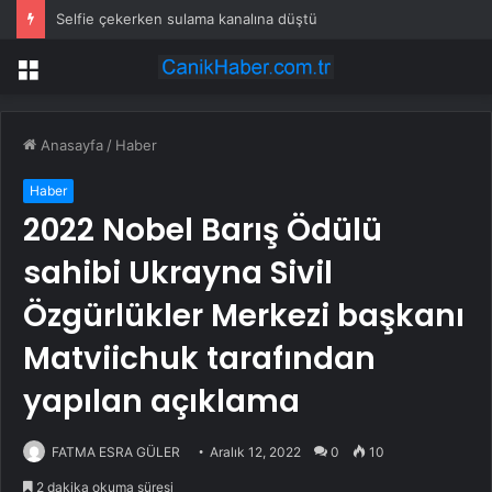
Selfie çekerken sulama kanalına düştü
Menü
Anasayfa
/
Haber
Haber
2022 Nobel Barış Ödülü
sahibi Ukrayna Sivil
Özgürlükler Merkezi başkanı
Matviichuk tarafından
yapılan açıklama
FATMA ESRA GÜLER
Aralık 12, 2022
0
10
2 dakika okuma süresi