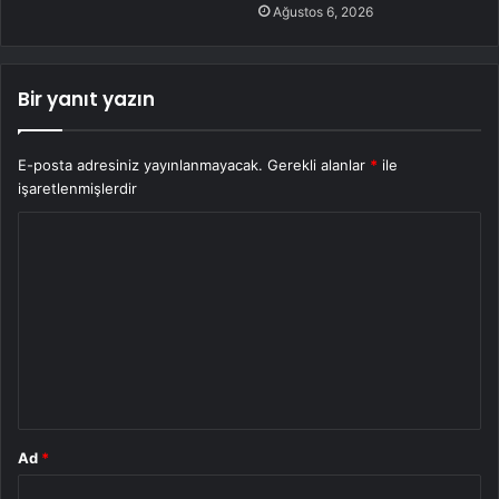
Ağustos 6, 2026
Bir yanıt yazın
E-posta adresiniz yayınlanmayacak.
Gerekli alanlar
*
ile
işaretlenmişlerdir
Y
o
r
u
m
*
Ad
*