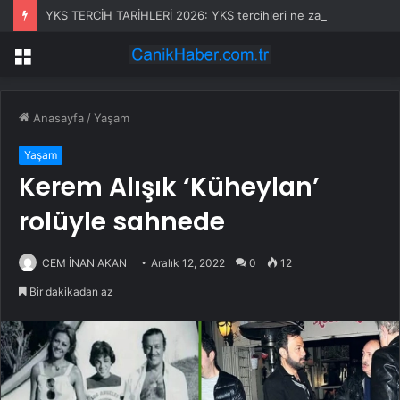
YKS TERCİH TARİHLERİ 2026: YKS tercihleri ne zaman yapılacak? Üniversite YKS tercihleri ne zaman başlayacak, ne zaman bitecek?
Menü
Anasayfa
/
Yaşam
Yaşam
Kerem Alışık ‘Küheylan’
rolüyle sahnede
CEM İNAN AKAN
Aralık 12, 2022
0
12
Bir dakikadan az