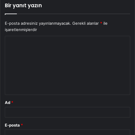
Bir yanıt yazın
E-posta adresiniz yayınlanmayacak.
Gerekli alanlar
*
ile
işaretlenmişlerdir
Y
o
r
u
m
*
Ad
*
E-posta
*