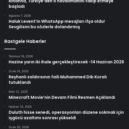
Rihanna, Türkiye’den o havalimanını takip etmeye
başladı
Ağustos 7, 2026
Haluk Levent’in WhatsApp mesajları ifşa oldu!
Sevgilisini bu sözlerle dolandırmış
Rastgele Haberler
Temmuz 16, 2026
Hazine yarın iki ihale gerçekleştirecek -14 Haziran 2026
Ocak 14, 2025
Reyhanlı saldırısının faili Muhammed Dib Koralı
tutuklandı
Ekim 12, 2025
Minecraft Movie’nin Devam Filmi Resmen Açıklandı
Haziran 10, 2025
Duluth hisse senedi, operasyonları düzene sokmak için
işgücü azaltımı sonrası yükseldi
Ocak 26, 2026