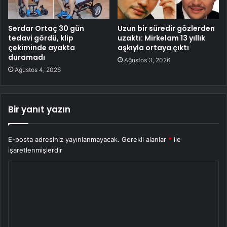
Serdar Ortaç 30 gün
Uzun bir süredir gözlerden
tedavi gördü, klip
uzaktı: Mirkelam 13 yıllık
çekiminde ayakta
aşkıyla ortaya çıktı
duramadı
Ağustos 3, 2026
Ağustos 4, 2026
Bir yanıt yazın
E-posta adresiniz yayınlanmayacak.
Gerekli alanlar
*
ile
işaretlenmişlerdir
Y
o
r
u