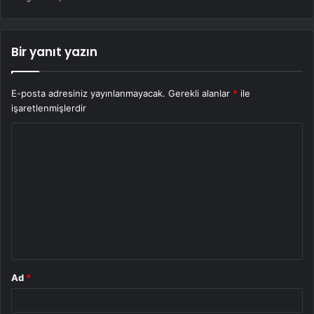
Bir yanıt yazın
E-posta adresiniz yayınlanmayacak.
Gerekli alanlar
*
ile
işaretlenmişlerdir
Y
o
r
u
m
*
Ad
*