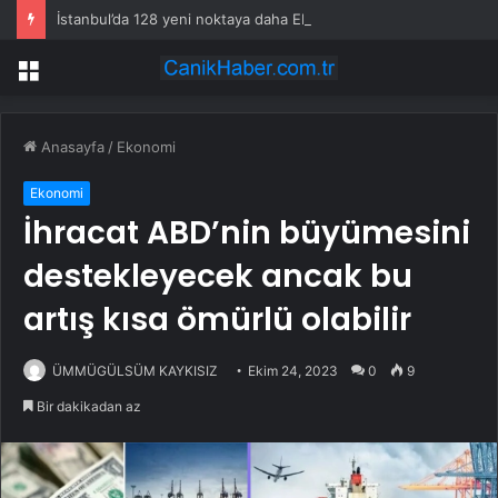
İstanbul’da 128 yeni noktaya daha EDS geliyor
Menü
Anasayfa
/
Ekonomi
Ekonomi
İhracat ABD’nin büyümesini
destekleyecek ancak bu
artış kısa ömürlü olabilir
ÜMMÜGÜLSÜM KAYKISIZ
Ekim 24, 2023
0
9
Bir dakikadan az