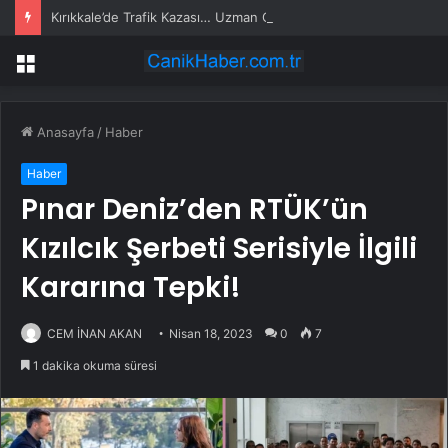
Kırıkkale’de Trafik Kazası… Uzman Çavuş Hayatını Kaybetti
Menü
Anasayfa
/
Haber
Haber
Pınar Deniz’den RTÜK’ün
Kızılcık Şerbeti Serisiyle İlgili
Kararına Tepki!
CEM İNAN AKAN
Nisan 18, 2023
0
7
1 dakika okuma süresi