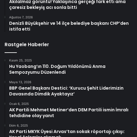
Akılalmaz görüntü! Yaklaşınca gerçeği fark etti ama
çaresiz bekleyiş acı sonla bitti
Ağustos 7, 2026
Denizli Büyükşehir ve 14 ilçe belediye başkanı CHP’den
istifa etti
Rastgele Haberler
Kasım 25, 2025
Hu Yaobang’ın 110. Doğum Yıldönümü Anma
Sempozyumu Düzenlendi
Mayıs 13, 2026
BBP Genel Başkanı Destici: ‘Kurucu Şehit Liderimizin
Davasında Dimdik Ayaktayız’
Ocak 6, 2025
AK Partili Mehmet Metiner’den DEM Partili ismin İmralı
tehdidine olay yanıt
Ekim 6, 2025
AK Parti MKYK Üyesi Arvas’tan sokak röportajı çıkışı: