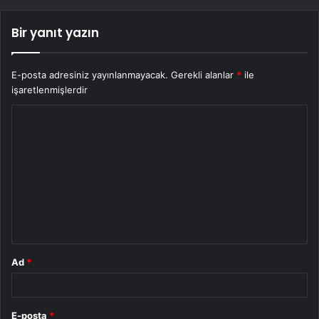
Bir yanıt yazın
E-posta adresiniz yayınlanmayacak.
Gerekli alanlar
*
ile
işaretlenmişlerdir
Y
o
r
u
m
*
Ad
*
E-posta
*