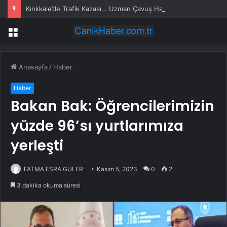
Kırıkkale’de Trafik Kazası… Uzman Çavuş Hayatını Kaybetti
Menü
Anasayfa
/
Haber
Haber
Bakan Bak: Öğrencilerimizin
yüzde 96’sı yurtlarımıza
yerleşti
FATMA ESRA GÜLER
Kasım 5, 2023
0
2
3 dakika okuma süresi