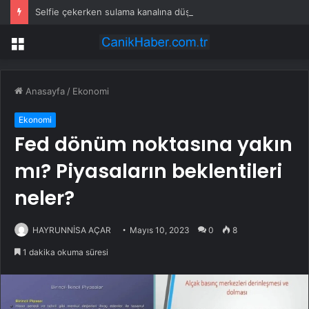
Selfie çekerken sulama kanalına düştü
Menü
Anasayfa
/
Ekonomi
Ekonomi
Fed dönüm noktasına yakın
mı? Piyasaların beklentileri
neler?
HAYRUNNİSA AÇAR
Mayıs 10, 2023
0
8
1 dakika okuma süresi