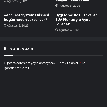
Ağustos 5, 2026
Ağustos 5, 2026
Aehr Test Systems hissesi
Uygulama Bazlı Taksiler
bugün neden yükseliyor?
TUA Plakasıyla Ayırt
Edilecek
Ağustos 5, 2026
Ağustos 4, 2026
Bir yanıt yazın
E-posta adresiniz yayınlanmayacak.
Gerekli alanlar
*
ile
işaretlenmişlerdir
Y
o
r
u
m