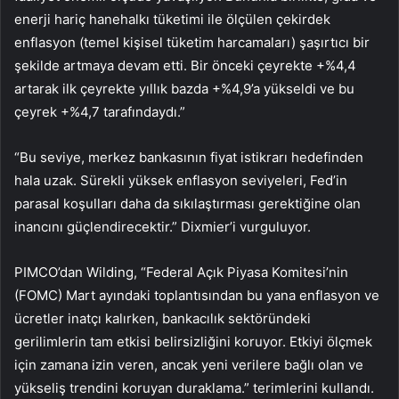
enerji hariç hanehalkı tüketimi ile ölçülen çekirdek
enflasyon (temel kişisel tüketim harcamaları) şaşırtıcı bir
şekilde artmaya devam etti. Bir önceki çeyrekte +%4,4
artarak ilk çeyrekte yıllık bazda +%4,9’a yükseldi ve bu
çeyrek +%4,7 tarafındaydı.”
“Bu seviye, merkez bankasının fiyat istikrarı hedefinden
hala uzak. Sürekli yüksek enflasyon seviyeleri, Fed’in
parasal koşulları daha da sıkılaştırması gerektiğine olan
inancını güçlendirecektir.” Dixmier’i vurguluyor.
PIMCO’dan Wilding, “Federal Açık Piyasa Komitesi’nin
(FOMC) Mart ayındaki toplantısından bu yana enflasyon ve
ücretler inatçı kalırken, bankacılık sektöründeki
gerilimlerin tam etkisi belirsizliğini koruyor. Etkiyi ölçmek
için zamana izin veren, ancak yeni verilere bağlı olan ve
yükseliş trendini koruyan duraklama.” terimlerini kullandı.