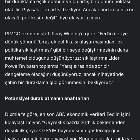
bir duraklama eşlik edebilir ve bu artış bir dönüm noktası
olabilir. Piyasalar bu artışı bekliyor. Ancak bundan sonra ne
olacağı pek kesin değil” diye ekliyor uzman.
PIMCO ekonomisti Tiffany Wilding’e göre, “Fed’in ileriye
dönük yönünü ‘biraz ek politika sıkılaştırmasından’ ‘ek
politika sıkılaştırması’ gibi bir şeye değiştirmesinin daha
muhtemel olduğunu düşünüyoruz; sıkılaştırma Lider
Powell’ın
basın toplantısı
“Yarış sırasında zor bir
dengeleme olacağını düşünüyoruz, ancak nihayetinde
şahin bir duraklama gibi görünmesini bekliyoruz.”
Potansiyel duraklatmanın anahtarları
Dixmier’e göre, en son ABD ekonomik verileri Fed’in işini
kolaylaştırmıyor. “Çeyreklik bazda %1,1’lik beklenenden
düşük ilk çeyrek GSYİH büyümesinin gösterdiği gibi,
faaliyet önemli ölçüde yavaşlıyor. Bununla birlikte, gıda ve