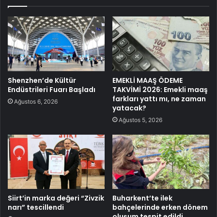
Shenzhen’de Kültür
EMEKLİ MAAŞ ÖDEME
Endüstrileri Fuarı Başladı
TAKVİMİ 2026: Emekli maaş
farkları yattı mı, ne zaman
Ağustos 6, 2026
yatacak?
Ağustos 5, 2026
Siirt’in marka değeri “Zivzik
Buharkent’te ilek
narı” tescillendi
bahçelerinde erken dönem
oluşum tespit edildi